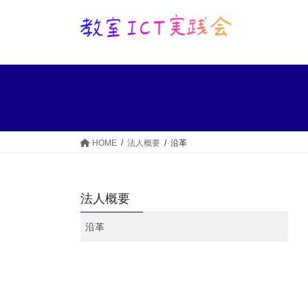
コ
ナ
ン
ビ
テ
ゲ
ン
ー
ツ
シ
へ
ョ
ス
ン
キ
に
ッ
移
HOME
法人概要
沿革
プ
動
法人概要
沿革