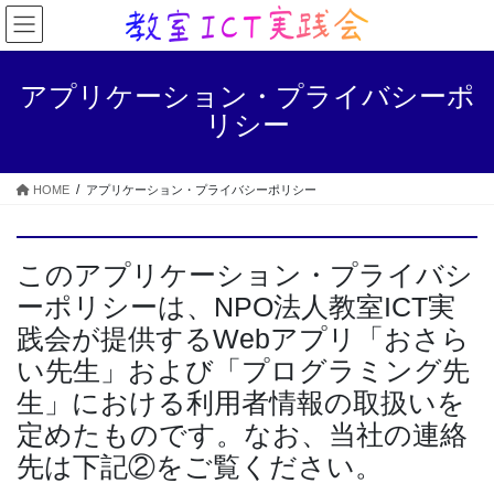
コ
ナ
ン
ビ
テ
ゲ
ン
ー
アプリケーション・プライバシーポ
ツ
シ
リシー
へ
ョ
ス
ン
キ
に
HOME
アプリケーション・プライバシーポリシー
ッ
移
プ
動
このアプリケーション・プライバシ
ーポリシーは、NPO法人教室ICT実
践会が提供するWebアプリ「おさら
い先生」および「プログラミング先
生」における利用者情報の取扱いを
定めたものです。なお、当社の連絡
先は下記②をご覧ください。